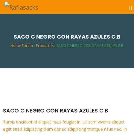
SACO C NEGRO CON RAYAS AZULES C.B
Home Forum
›
Productos
›
SACO C NEGRO CON RAYAS AZULES C.B
SACO C NEGRO CON RAYAS AZULES C.B
Turpis tincidunt id aliquet risus feugiat in. Ut sem viverra aliquet
eget sited adipiscing diam donec adipiscing tristique risus nec. In