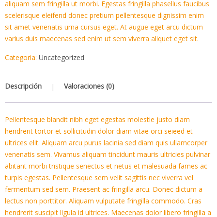
aliquam sem fringilla ut morbi. Egestas fringilla phasellus faucibus
scelerisque eleifend donec pretium pellentesque dignissim enim
sit amet venenatis urna cursus eget. At augue eget arcu dictum
varius duis maecenas sed enim ut sem viverra aliquet eget sit.
Categoría:
Uncategorized
Descripción
Valoraciones (0)
Pellentesque blandit nibh eget egestas molestie justo diam
hendrerit tortor et sollicitudin dolor diam vitae orci seieed et
ultrices elit. Aliquam arcu purus lacinia sed diam quis ullamcorper
venenatis sem. Vivamus aliquam tincidunt mauris ultricies pulvinar
abitant morbi tristique senectus et netus et malesuada fames ac
turpis egestas. Pellentesque sem velit sagittis nec viverra vel
fermentum sed sem. Praesent ac fringilla arcu. Donec dictum a
lectus non porttitor. Aliquam vulputate fringilla commodo. Cras
hendrerit suscipit ligula id ultrices. Maecenas dolor libero fringilla a